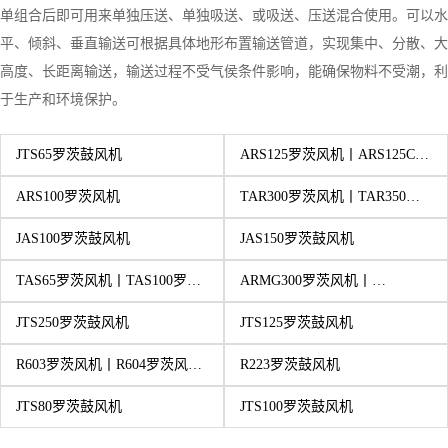
单组合后即可用来单独压送、单独吸送、或吸送、压送混合使用。可以水
平、倾斜、垂直输送可根据具体地形布置输送管道，实现集中、分散、大
高度、长距离输送，输送过程不受气侯条件影响，能确保物料不受潮，利
于生产和环境保护。
JTS65罗茨鼓风机
ARS125罗茨风机丨ARS125C罗
茨风机
ARS100罗茨风机
TAR300罗茨风机丨TAR350罗
茨风机
JAS100罗茨鼓风机
JAS150罗茨鼓风机
TAS65罗茨风机丨TAS100罗茨
ARMG300罗茨风机丨
风机
ARMG350罗茨风机丨
JTS250罗茨鼓风机
JTS125罗茨鼓风机
ARMG395罗茨风机丨
R603罗茨风机丨R604罗茨风机
R223罗茨鼓风机
ARMG400罗茨风机
丨R605罗茨风机丨R606罗茨风
JTS80罗茨鼓风机
JTS100罗茨鼓风机
机