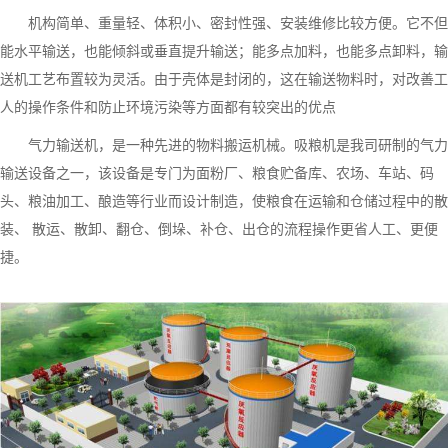
机构简单、重量轻、体积小、密封性强、安装维修比较方便。它不但
能水平输送，也能倾斜或垂直提升输送；能多点加料，也能多点卸料，输
送机工艺布置较为灵活。由于壳体是封闭的，这在输送物料时，对改善工
人的操作条件和防止环境污染等方面都有较突出的优点
气力输送机，是一种先进的物料搬运机械。吸粮机是我司研制的气力
输送设备之一，该设备是专门为面粉厂、粮食贮备库、农场、车站、码
头、粮油加工、酿造等行业而设计制造，使粮食在运输和仓储过程中的散
装、 散运、散卸、翻仓、倒垛、补仓、出仓的流程操作更省人工、更便
捷。