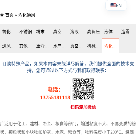
EN
首页
» 均化通风
氧化风
不锈钢
粉末输
真空包
溶液搅
高负压
液体雾
造雪造
机
送
装
拌
化
浪
送风供
其他行
重介筛
水产养
真空抽
机械密
均化通
氧
业
选
殖
取
封
风
订购特殊产品，如果本内容未能详尽解答，我们提供全面的技术支
持，您可通过以下方式与我们取得联系：
电话：
13755181118
扫码添加微信
广泛用于化工、建材、冶金、粮食等部门，输送粘度不大、不易变质的粉
状、颗粒状和小块物如炉灰、水泥、粮食等，物料温度小于200℃。经简