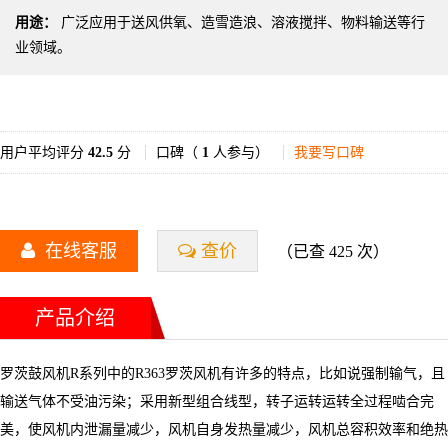
用途：
广泛应用于送风供氧、造雪造浪、溶液搅拌、物料输送等行
业领域。
用户平均评分
42.5
分
口碑（
1
人参与）
我要写口碑
在线客服
查价
（已查 425 次）
产品介绍
罗茨鼓风机R系列中的R363罗茨风机有许多的特点，比如说强制输气，且
输送气体不受油污染；采用新型组合线型，转子运转运转全过程啮合完
美，使风机内泄漏量减少，风机自身发热量减少，风机总容积效率和绝热