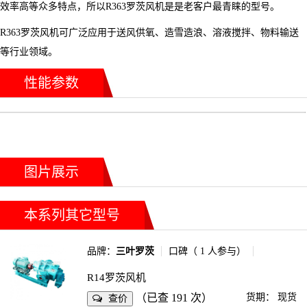
效率高等众多特点，所以R363罗茨风机是是老客户最青睐的型号。
R363罗茨风机可广泛应用于送风供氧、造雪造浪、溶液搅拌、物料输送
等行业领域。
性能参数
图片展示
本系列其它型号
品牌：
三叶罗茨
口碑（
1
人参与）
R14罗茨风机
（已查 191 次）
货期：
现货
查价