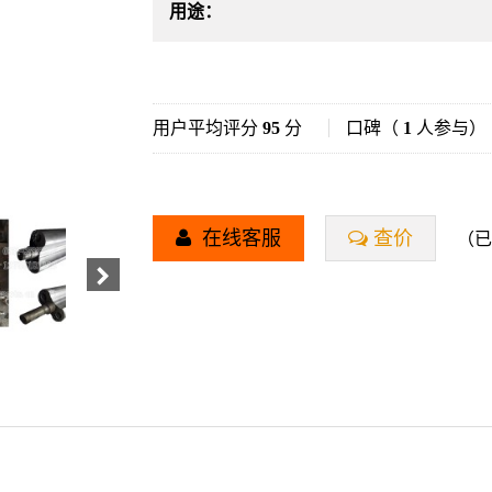
用途：
用户平均评分
95
分
口碑（
1
人参与）
在线客服
查价
（已