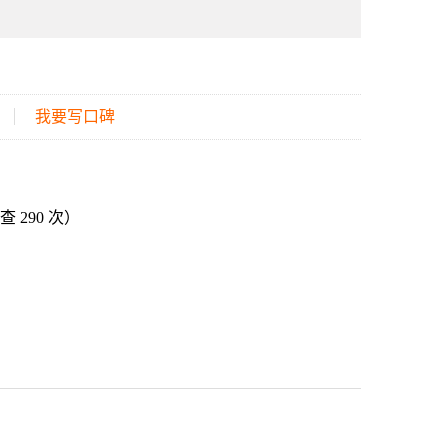
我要写口碑
查 290 次）