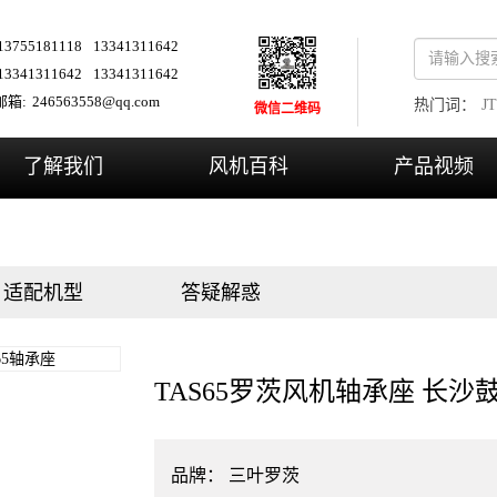
13755181118
13341311642
13341311642
13341311642
箱:
246563558@qq.com
热门词：
JT
微信二维码
了解我们
风机百科
产品视频
适配机型
答疑解惑
TAS65罗茨风机轴承座 长沙
品牌：
三叶罗茨