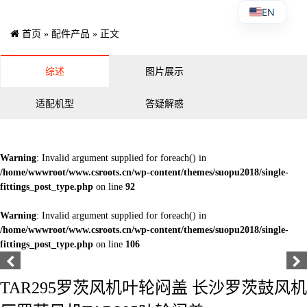
EN
首页
»
配件产品
» 正文
综述
图片展示
适配机型
答疑解惑
Warning
: Invalid argument supplied for foreach() in
/home/wwwroot/www.csroots.cn/wp-content/themes/suopu2018/single-
fittings_post_type.php
on line
92
Warning
: Invalid argument supplied for foreach() in
/home/wwwroot/www.csroots.cn/wp-content/themes/suopu2018/single-
fittings_post_type.php
on line
106
TAR295罗茨风机叶轮闷盖 长沙罗茨鼓风机