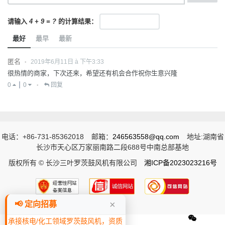
请输入
4 + 9 = ?
的计算结果：
最好
最早
最新
匿名
2019年6月11日 à 下午3:33
•
很热情的商家，下次还来，希望还有机会合作祝你生意兴隆
0
0
回复
•
电话：+86-731-85362018
邮箱：
246563558@qq.com
地址:湖南省
长沙市天心区万家丽南路二段688号中南总部基地
版权所有 © 长沙三叶罗茨鼓风机有限公司
湘ICP备2023023216号
×
📢 定向招募
承接核电/化工领域罗茨鼓风机，资质