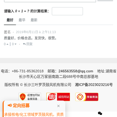
请输入
0 + 1 = ?
的计算结果：
最好
最早
最新
匿名
2019年6月11日 à 上午11:13
•
质量好，价格合适。发货快，很赞。
0
0
回复
•
电话：+86-731-85362018
邮箱：
246563558@qq.com
地址:湖南省
长沙市天心区万家丽南路二段688号中南总部基地
版权所有 © 长沙三叶罗茨鼓风机有限公司
湘ICP备2023023216号
×
📢 定向招募
承接核电/化工领域罗茨鼓风机，资质